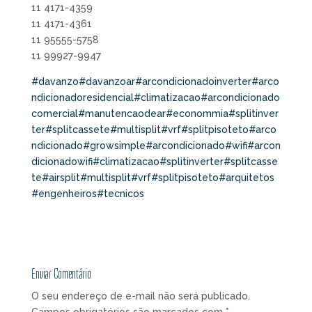
11 4171-4359
11 4171-4361
11 95555-5758
11 99927-9947
#davanzo
#davanzoar
#arcondicionadoinverter
#arco
ndicionadoresidencial
#climatizacao
#arcondicionado
comercial
#manutencaodear
#econommia
#splitinver
ter
#splitcassete
#multisplit
#vrf
#splitpisoteto
#arco
ndicionado
#growsimple
#arcondicionado
#wifi
#arcon
dicionadowifi
#climatizacao
#splitinverter
#splitcasse
te
#airsplit
#multisplit
#vrf
#splitpisoteto
#arquitetos
#engenheiros
#tecnicos
Enviar Comentário
O seu endereço de e-mail não será publicado.