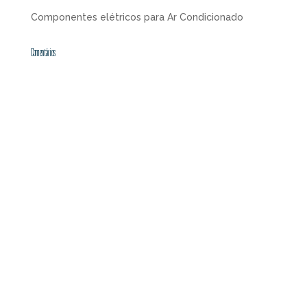
Componentes elétricos para Ar Condicionado
Comentários
Alguma dúvida? Entre
em contato.